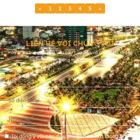
«
1
2
3
4
5
»
LIÊN HỆ VỚI CHÚNG TÔI
Hãy cho chúng tôi biết yêu cầu của bạn và chúng tôi sẽ liên
hệ lại với bạn trong thời gian sớm nhất
Tôi đồng ý với các điều khoản bảo mật thông tin