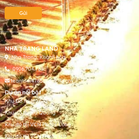
Gửi
NHA TRANG LAND
Nha Trang, Khánh hòa
0906.704.785
leanhtai4785@gmail.com
Dự án nổi bật
Khu Đô thị Mỹ Gia
Khu đô thị Hà Quang
Khu đô thị VCN Phước Long
Khu đô thị VCN Phước Hải