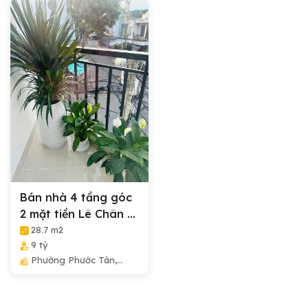
Bán nhà 4 tầng góc
2 mặt tiền Lê Chân +
Âu Cơ...
28.7 m2
9 tỷ
Phường Phước Tân,
Thành Phố Nha Trang,
Tỉnh Khánh Hòa