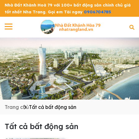
Nhà Đất Khánh Hoà 79 với 100+ bất động sản chính chủ giá
tốt nhất Nha Trang. Gọi em Tài ngay
0906704785
Trang chủ
Tất cả bất động sản
Tất cả bất động sản