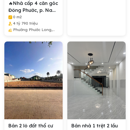
🔥Nhà cấp 4 căn góc
Đông Phước, p. Nam
Nha Trang...
0 m2
4 tỷ 790 triệu
Phường Phước Long,
Thành Phố Nha Trang,
Tỉnh Khánh Hòa
Bán 2 lô đất thổ cư
Bán nhà 1 trệt 2 lầu