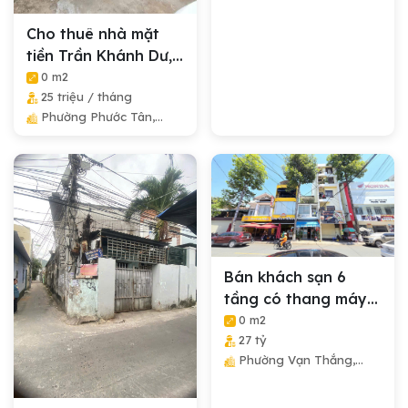
Cho thuê nhà mặt
tiền Trần Khánh Dư,
p. Tân Tiến,...
0 m2
25 triệu / tháng
Phường Phước Tân,
Thành Phố Nha Trang,
Tỉnh Khánh Hòa
Bán khách sạn 6
tầng có thang máy
mặt tiền Yersin,...
0 m2
27 tỷ
Phường Vạn Thắng,
Thành Phố Nha Trang,
Tỉnh Khánh Hòa