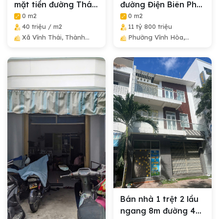
mặt tiền đường Thái
đường Điện Biên Phủ
Thông, Đối...
cách biển...
0 m2
0 m2
40 triệu / m2
11 tỷ 800 triệu
Xã Vĩnh Thái, Thành
Phường Vĩnh Hòa,
Phố Nha Trang, Tỉnh
Thành Phố Nha Trang,
Khánh Hòa
Tỉnh Khánh Hòa
Bán nhà 1 trệt 2 lầu
ngang 8m đường 4B