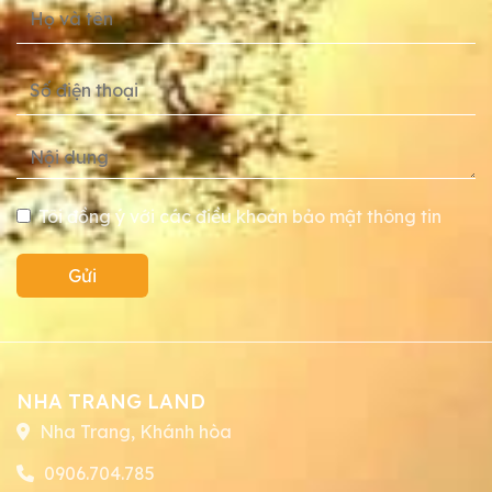
Tôi đồng ý với các điều khoản bảo mật thông tin
Gửi
NHA TRANG LAND
Nha Trang, Khánh hòa
0906.704.785