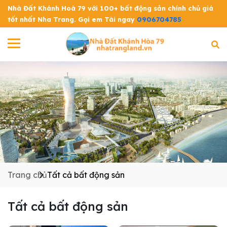
Nhà Đất Khánh Hoà 79 với 100+ bất động sản chính chủ giá
tốt nhất Nha Trang. Gọi em Tài ngay
0906704785
Trang chủ
Tất cả bất động sản
Tất cả bất động sản