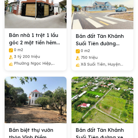
Bán nhà 1 trệt 1 lầu
Bán đất Tân Khánh
góc 2 mặt tiền hẻm
Suối Tiên đường
Hương Lộ...
0 m2
nhựa 5m
0 m2
3 tỷ 200 triệu
750 triệu
Phường Ngọc Hiệp,
Xã Suối Tiên, Huyện
Thành Phố Nha Trang,
Diên Khánh, Tỉnh Khánh
Tỉnh Khánh Hòa
Hòa
Bán biệt thự vườn
Bán đất Tân Khánh
thôn Vĩnh Điềm
Suối Tiên đường xe