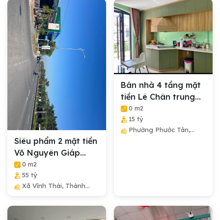
Bán nhà 4 tầng mặt
tiền Lê Chân trung
tâm phố Nha...
0 m2
15 tỷ
Phường Phước Tân,
Siêu phẩm 2 mặt tiền
Thành Phố Nha Trang,
Tỉnh Khánh Hòa
Võ Nguyên Giáp
ngang gần 80m
0 m2
55 tỷ
Xã Vĩnh Thái, Thành
Phố Nha Trang, Tỉnh
Khánh Hòa