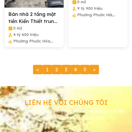
khu đô thị...
0 m2
9 tỷ 900 triệu
Bán nhà 2 tầng mặt
Phường Phước Hải,
tiền Kiến Thiết trung
Thành Phố Nha Trang,
Tỉnh Khánh Hòa
tâm Nha...
0 m2
4 tỷ 600 triệu
Phường Phước Hòa,
Thành Phố Nha Trang,
Tỉnh Khánh Hòa
«
1
2
3
4
5
»
LIÊN HỆ VỚI CHÚNG TÔI
Hãy cho chúng tôi biết yêu cầu của bạn và chúng tôi sẽ liên
hệ lại với bạn trong thời gian sớm nhất