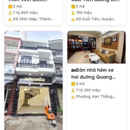
Thượng, phường...
hơi ngang...
0 m2
0 m2
7 tỷ 800 triệu
750 triệu
Xã Vĩnh Hiệp, Thành
Xã Suối Tiên, Huyện
Phố Nha Trang, Tỉnh
Diên Khánh, Tỉnh Khánh
Khánh Hòa
Hòa
🏡Bán nhà hẻm xe
hơi đường Quang
Trung cách biển...
0 m2
7 tỷ 200 triệu
Phường Vạn Thắng,
Thành Phố Nha Trang,
Tỉnh Khánh Hòa