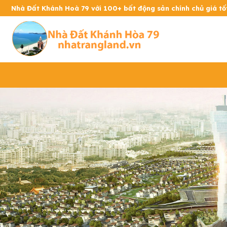
Nhà Đất Khánh Hoà 79 với 100+ bất động sản chính chủ giá t