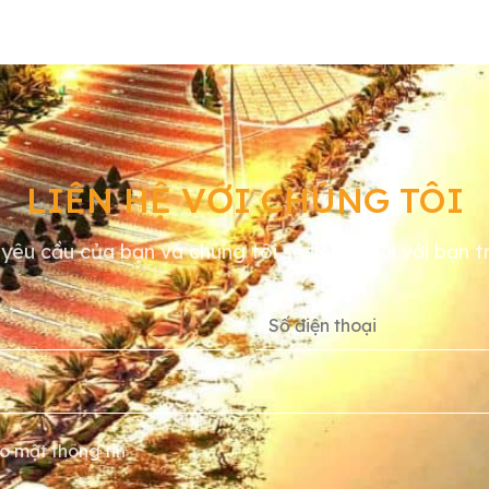
LIÊN HỆ VỚI CHÚNG TÔI
yêu cầu của bạn và chúng tôi sẽ liên hệ lại với bạn 
o mật thông tin