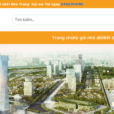
ốt nhất Nha Trang. Gọi em Tài ngay
0906704785
Trang chủ
Ký gửi nhà đất
Bất 