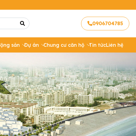
0906704785
động sản
Dự án
Chung cư căn hộ
Tin tức
Liên hệ