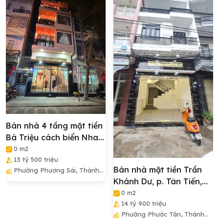
Bán nhà 4 tầng mặt tiền
Bà Triệu cách biển Nha
Trang 999m
0 m2
13 tỷ 500 triệu
Bán nhà mặt tiền Trần
Phường Phương Sài, Thành
Khánh Dư, p. Tân Tiến,
Phố Nha Trang, Tỉnh Khánh
Hòa
tp. Nha Trang ngang
0 m2
14 tỷ 900 triệu
4,8m
Phường Phước Tân, Thành