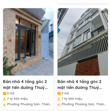
Phố Nha Trang, Tỉnh Khánh
Hòa
Bán nhà 4 tầng góc 2
Bán nhà 4 tầng góc 2
mặt tiền đường Thuỷ
mặt tiền đường Thuỷ
Xưởng cách biển Nha
Xưởng cách biển Nha
0 m2
0 m2
7 tỷ 500 triệu
7 tỷ 500 triệu
Trang 5 phút di chuyển
Trang 5 phút di chuyển
Phường Phương Sơn, Thành
Phường Phương Sơn, Thành
Phố Nha Trang, Tỉnh Khánh
Phố Nha Trang, Tỉnh Khánh