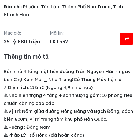
Địa chỉ:
Phường Tân Lập, Thành Phố Nha Trang, Tỉnh
Khánh Hòa
Mức giá:
Mã tin:
26 tỷ 880 triệu
LKTh32
Thông tin mô tả
Bán nhà 4 tầng mặt tiền đường Trần Nguyên Hãn - ngay
bên Chợ Xóm Mới _ Nha Trang❗️Có Thang Máy tiện lợi
⚡️ Diện tích: 112m2 (Ngang 4,9m nở hậu)
🔺Nhà hiện trạng 4 tầng + sân thượng gồm: 10 phòng tiêu
chuẩn căn hộ cao cấp
🔺Vị Trí: Nằm giữa đường Hồng Bàng và Bạch Đằng, cách
biển 800m, vị trí trung tâm khu phố Hàn Quốc.
🔺Hướng : Đông Nam
🔺Pháp Lý : sổ Hồng (đã hoàn công)