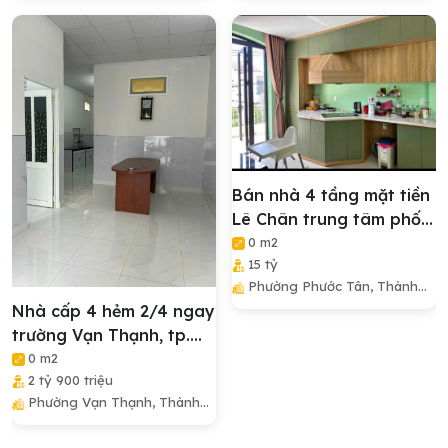
Hòa
Hòa
Bán nhà 4 tầng mặt tiền
Lê Chân trung tâm phố
Nha Trang có thang
0 m2
15 tỷ
máy
Phường Phước Tân, Thành
Phố Nha Trang, Tỉnh Khánh
Nhà cấp 4 hẻm 2/4 ngay
Hòa
trường Vạn Thạnh, tp.
Nha Trang di chuyển 10
0 m2
2 tỷ 900 triệu
phút tới biển Nha Trang
Phường Vạn Thạnh, Thành
Phố Nha Trang, Tỉnh Khánh
Hòa